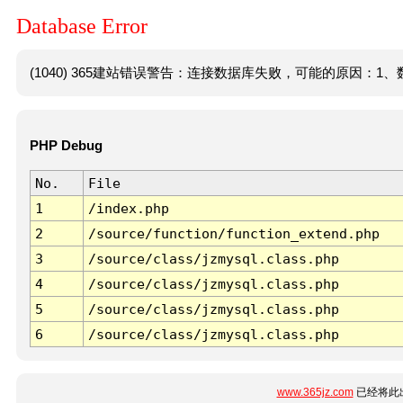
Database Error
(1040) 365建站错误警告：连接数据库失败，可能的原因：1、数
PHP Debug
No.
File
1
/index.php
2
/source/function/function_extend.php
3
/source/class/jzmysql.class.php
4
/source/class/jzmysql.class.php
5
/source/class/jzmysql.class.php
6
/source/class/jzmysql.class.php
www.365jz.com
已经将此