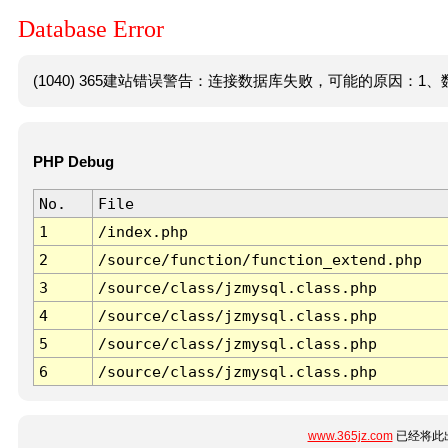
Database Error
(1040) 365建站错误警告：连接数据库失败，可能的原因：1、数
PHP Debug
No.
File
1
/index.php
2
/source/function/function_extend.php
3
/source/class/jzmysql.class.php
4
/source/class/jzmysql.class.php
5
/source/class/jzmysql.class.php
6
/source/class/jzmysql.class.php
www.365jz.com
已经将此