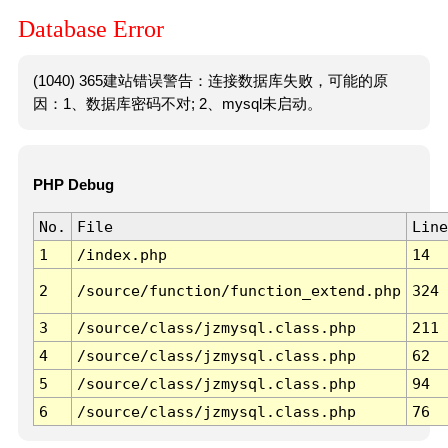
Database Error
(1040) 365建站错误警告：连接数据库失败，可能的原
因：1、数据库密码不对; 2、mysql未启动。
PHP Debug
No.
File
Line
1
/index.php
14
2
/source/function/function_extend.php
324
3
/source/class/jzmysql.class.php
211
4
/source/class/jzmysql.class.php
62
5
/source/class/jzmysql.class.php
94
6
/source/class/jzmysql.class.php
76