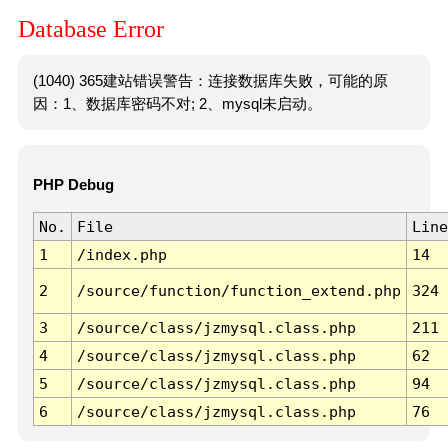
Database Error
(1040) 365建站错误警告：连接数据库失败，可能的原
因：1、数据库密码不对; 2、mysql未启动。
PHP Debug
No.
File
Line
1
/index.php
14
2
/source/function/function_extend.php
324
3
/source/class/jzmysql.class.php
211
4
/source/class/jzmysql.class.php
62
5
/source/class/jzmysql.class.php
94
6
/source/class/jzmysql.class.php
76