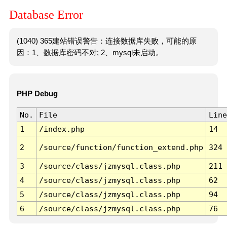
Database Error
(1040) 365建站错误警告：连接数据库失败，可能的原
因：1、数据库密码不对; 2、mysql未启动。
PHP Debug
No.
File
Line
1
/index.php
14
2
/source/function/function_extend.php
324
3
/source/class/jzmysql.class.php
211
4
/source/class/jzmysql.class.php
62
5
/source/class/jzmysql.class.php
94
6
/source/class/jzmysql.class.php
76