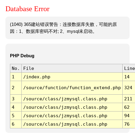
Database Error
(1040) 365建站错误警告：连接数据库失败，可能的原
因：1、数据库密码不对; 2、mysql未启动。
PHP Debug
No.
File
Line
1
/index.php
14
2
/source/function/function_extend.php
324
3
/source/class/jzmysql.class.php
211
4
/source/class/jzmysql.class.php
62
5
/source/class/jzmysql.class.php
94
6
/source/class/jzmysql.class.php
76