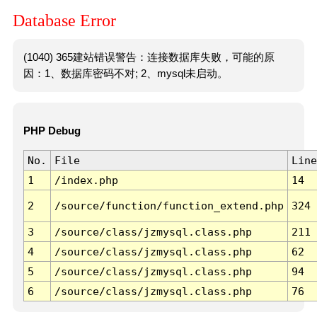
Database Error
(1040) 365建站错误警告：连接数据库失败，可能的原
因：1、数据库密码不对; 2、mysql未启动。
PHP Debug
No.
File
Line
1
/index.php
14
2
/source/function/function_extend.php
324
3
/source/class/jzmysql.class.php
211
4
/source/class/jzmysql.class.php
62
5
/source/class/jzmysql.class.php
94
6
/source/class/jzmysql.class.php
76