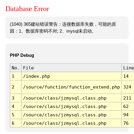
Database Error
(1040) 365建站错误警告：连接数据库失败，可能的原
因：1、数据库密码不对; 2、mysql未启动。
PHP Debug
No.
File
Line
1
/index.php
14
2
/source/function/function_extend.php
324
3
/source/class/jzmysql.class.php
211
4
/source/class/jzmysql.class.php
62
5
/source/class/jzmysql.class.php
94
6
/source/class/jzmysql.class.php
76