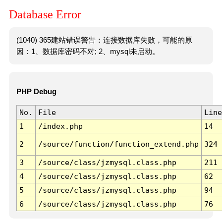
Database Error
(1040) 365建站错误警告：连接数据库失败，可能的原
因：1、数据库密码不对; 2、mysql未启动。
PHP Debug
No.
File
Line
1
/index.php
14
2
/source/function/function_extend.php
324
3
/source/class/jzmysql.class.php
211
4
/source/class/jzmysql.class.php
62
5
/source/class/jzmysql.class.php
94
6
/source/class/jzmysql.class.php
76