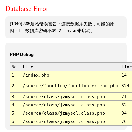
Database Error
(1040) 365建站错误警告：连接数据库失败，可能的原
因：1、数据库密码不对; 2、mysql未启动。
PHP Debug
No.
File
Line
1
/index.php
14
2
/source/function/function_extend.php
324
3
/source/class/jzmysql.class.php
211
4
/source/class/jzmysql.class.php
62
5
/source/class/jzmysql.class.php
94
6
/source/class/jzmysql.class.php
76