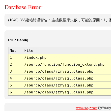
Database Error
(1040) 365建站错误警告：连接数据库失败，可能的原因：1、数
PHP Debug
No.
File
1
/index.php
2
/source/function/function_extend.php
3
/source/class/jzmysql.class.php
4
/source/class/jzmysql.class.php
5
/source/class/jzmysql.class.php
6
/source/class/jzmysql.class.php
www.365jz.com
已经将此