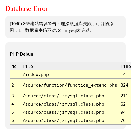
Database Error
(1040) 365建站错误警告：连接数据库失败，可能的原
因：1、数据库密码不对; 2、mysql未启动。
PHP Debug
No.
File
Line
1
/index.php
14
2
/source/function/function_extend.php
324
3
/source/class/jzmysql.class.php
211
4
/source/class/jzmysql.class.php
62
5
/source/class/jzmysql.class.php
94
6
/source/class/jzmysql.class.php
76