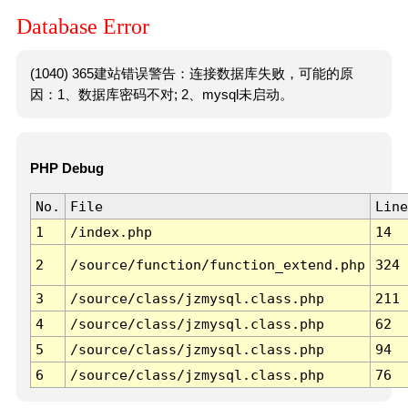
Database Error
(1040) 365建站错误警告：连接数据库失败，可能的原
因：1、数据库密码不对; 2、mysql未启动。
PHP Debug
No.
File
Line
1
/index.php
14
2
/source/function/function_extend.php
324
3
/source/class/jzmysql.class.php
211
4
/source/class/jzmysql.class.php
62
5
/source/class/jzmysql.class.php
94
6
/source/class/jzmysql.class.php
76