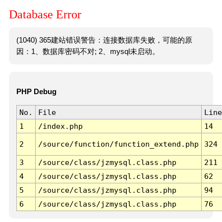
Database Error
(1040) 365建站错误警告：连接数据库失败，可能的原
因：1、数据库密码不对; 2、mysql未启动。
PHP Debug
No.
File
Line
1
/index.php
14
2
/source/function/function_extend.php
324
3
/source/class/jzmysql.class.php
211
4
/source/class/jzmysql.class.php
62
5
/source/class/jzmysql.class.php
94
6
/source/class/jzmysql.class.php
76