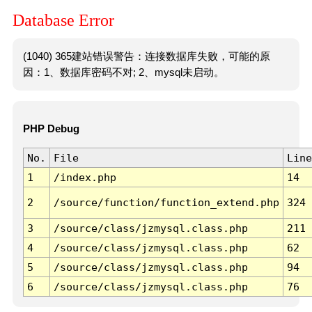
Database Error
(1040) 365建站错误警告：连接数据库失败，可能的原
因：1、数据库密码不对; 2、mysql未启动。
PHP Debug
No.
File
Line
1
/index.php
14
2
/source/function/function_extend.php
324
3
/source/class/jzmysql.class.php
211
4
/source/class/jzmysql.class.php
62
5
/source/class/jzmysql.class.php
94
6
/source/class/jzmysql.class.php
76