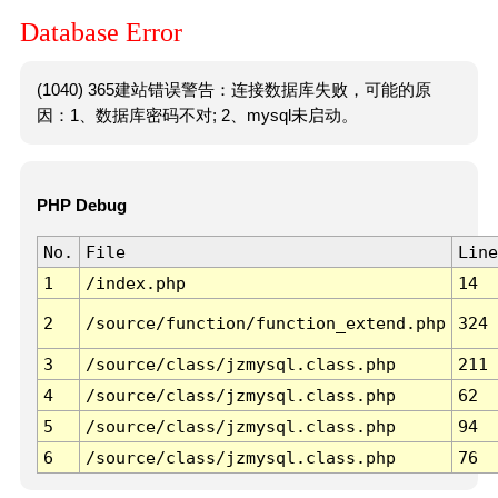
Database Error
(1040) 365建站错误警告：连接数据库失败，可能的原
因：1、数据库密码不对; 2、mysql未启动。
PHP Debug
No.
File
Line
1
/index.php
14
2
/source/function/function_extend.php
324
3
/source/class/jzmysql.class.php
211
4
/source/class/jzmysql.class.php
62
5
/source/class/jzmysql.class.php
94
6
/source/class/jzmysql.class.php
76