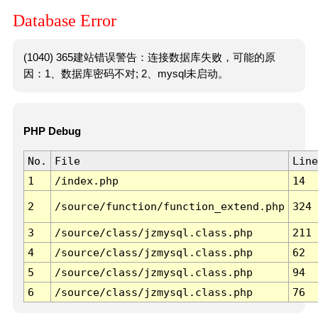
Database Error
(1040) 365建站错误警告：连接数据库失败，可能的原
因：1、数据库密码不对; 2、mysql未启动。
PHP Debug
No.
File
Line
1
/index.php
14
2
/source/function/function_extend.php
324
3
/source/class/jzmysql.class.php
211
4
/source/class/jzmysql.class.php
62
5
/source/class/jzmysql.class.php
94
6
/source/class/jzmysql.class.php
76