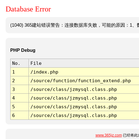
Database Error
(1040) 365建站错误警告：连接数据库失败，可能的原因：1、数
PHP Debug
No.
File
1
/index.php
2
/source/function/function_extend.php
3
/source/class/jzmysql.class.php
4
/source/class/jzmysql.class.php
5
/source/class/jzmysql.class.php
6
/source/class/jzmysql.class.php
www.365jz.com
已经将此