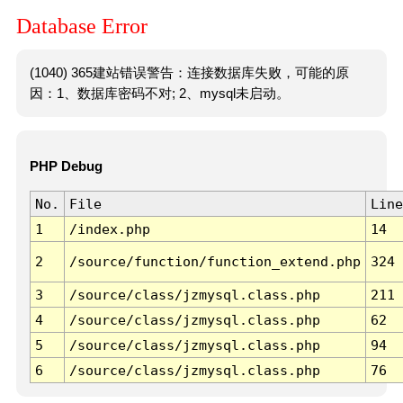
Database Error
(1040) 365建站错误警告：连接数据库失败，可能的原
因：1、数据库密码不对; 2、mysql未启动。
PHP Debug
No.
File
Line
1
/index.php
14
2
/source/function/function_extend.php
324
3
/source/class/jzmysql.class.php
211
4
/source/class/jzmysql.class.php
62
5
/source/class/jzmysql.class.php
94
6
/source/class/jzmysql.class.php
76