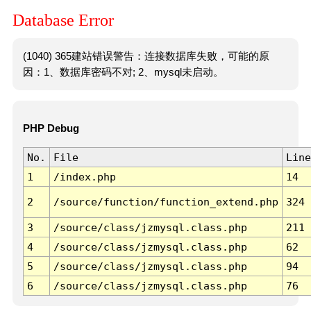
Database Error
(1040) 365建站错误警告：连接数据库失败，可能的原
因：1、数据库密码不对; 2、mysql未启动。
PHP Debug
No.
File
Line
1
/index.php
14
2
/source/function/function_extend.php
324
3
/source/class/jzmysql.class.php
211
4
/source/class/jzmysql.class.php
62
5
/source/class/jzmysql.class.php
94
6
/source/class/jzmysql.class.php
76