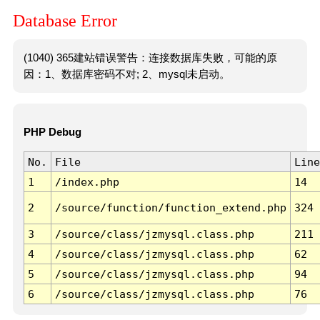
Database Error
(1040) 365建站错误警告：连接数据库失败，可能的原
因：1、数据库密码不对; 2、mysql未启动。
PHP Debug
No.
File
Line
1
/index.php
14
2
/source/function/function_extend.php
324
3
/source/class/jzmysql.class.php
211
4
/source/class/jzmysql.class.php
62
5
/source/class/jzmysql.class.php
94
6
/source/class/jzmysql.class.php
76