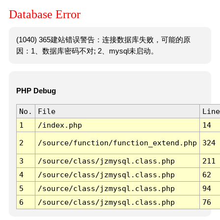
Database Error
(1040) 365建站错误警告：连接数据库失败，可能的原
因：1、数据库密码不对; 2、mysql未启动。
PHP Debug
No.
File
Line
1
/index.php
14
2
/source/function/function_extend.php
324
3
/source/class/jzmysql.class.php
211
4
/source/class/jzmysql.class.php
62
5
/source/class/jzmysql.class.php
94
6
/source/class/jzmysql.class.php
76