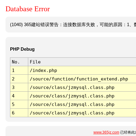
Database Error
(1040) 365建站错误警告：连接数据库失败，可能的原因：1、数
PHP Debug
No.
File
1
/index.php
2
/source/function/function_extend.php
3
/source/class/jzmysql.class.php
4
/source/class/jzmysql.class.php
5
/source/class/jzmysql.class.php
6
/source/class/jzmysql.class.php
www.365jz.com
已经将此