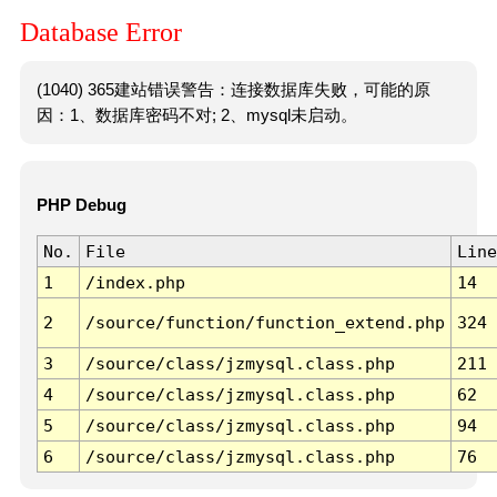
Database Error
(1040) 365建站错误警告：连接数据库失败，可能的原
因：1、数据库密码不对; 2、mysql未启动。
PHP Debug
No.
File
Line
1
/index.php
14
2
/source/function/function_extend.php
324
3
/source/class/jzmysql.class.php
211
4
/source/class/jzmysql.class.php
62
5
/source/class/jzmysql.class.php
94
6
/source/class/jzmysql.class.php
76