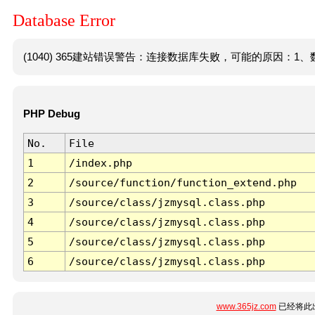
Database Error
(1040) 365建站错误警告：连接数据库失败，可能的原因：1、数
PHP Debug
No.
File
1
/index.php
2
/source/function/function_extend.php
3
/source/class/jzmysql.class.php
4
/source/class/jzmysql.class.php
5
/source/class/jzmysql.class.php
6
/source/class/jzmysql.class.php
www.365jz.com
已经将此