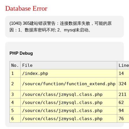
Database Error
(1040) 365建站错误警告：连接数据库失败，可能的原
因：1、数据库密码不对; 2、mysql未启动。
PHP Debug
No.
File
Line
1
/index.php
14
2
/source/function/function_extend.php
324
3
/source/class/jzmysql.class.php
211
4
/source/class/jzmysql.class.php
62
5
/source/class/jzmysql.class.php
94
6
/source/class/jzmysql.class.php
76