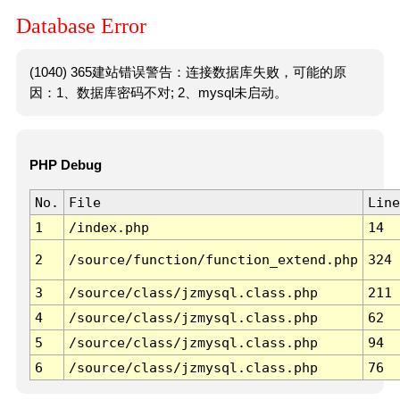
Database Error
(1040) 365建站错误警告：连接数据库失败，可能的原
因：1、数据库密码不对; 2、mysql未启动。
PHP Debug
No.
File
Line
1
/index.php
14
2
/source/function/function_extend.php
324
3
/source/class/jzmysql.class.php
211
4
/source/class/jzmysql.class.php
62
5
/source/class/jzmysql.class.php
94
6
/source/class/jzmysql.class.php
76