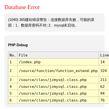
Database Error
(1040) 365建站错误警告：连接数据库失败，可能的原
因：1、数据库密码不对; 2、mysql未启动。
PHP Debug
No.
File
Line
1
/index.php
14
2
/source/function/function_extend.php
324
3
/source/class/jzmysql.class.php
211
4
/source/class/jzmysql.class.php
62
5
/source/class/jzmysql.class.php
94
6
/source/class/jzmysql.class.php
76