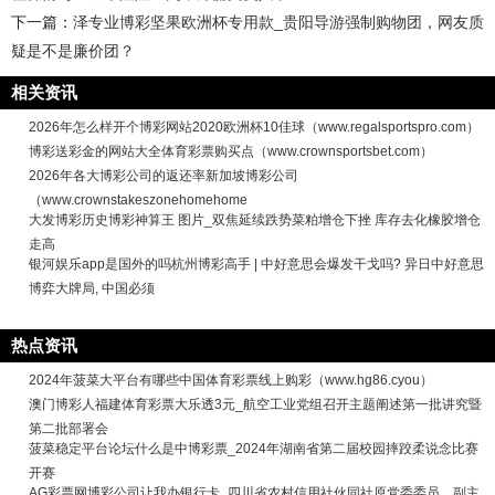
下一篇：
泽专业博彩坚果欧洲杯专用款_贵阳导游强制购物团，网友质
疑是不是廉价团？
相关资讯
2026年怎么样开个博彩网站2020欧洲杯10佳球（www.regalsportspro.com）
博彩送彩金的网站大全体育彩票购买点（www.crownsportsbet.com）
2026年各大博彩公司的返还率新加坡博彩公司
（www.crownstakeszonehomehome
大发博彩历史博彩神算王 图片_双焦延续跌势菜粕增仓下挫 库存去化橡胶增仓
走高
银河娱乐app是国外的吗杭州博彩高手 | 中好意思会爆发干戈吗? 异日中好意思
博弈大牌局, 中国必须
热点资讯
2024年菠菜大平台有哪些中国体育彩票线上购彩（www.hg86.cyou）
澳门博彩人福建体育彩票大乐透3元_航空工业党组召开主题阐述第一批讲究暨
第二批部署会
菠菜稳定平台论坛什么是中博彩票_2024年湖南省第二届校园摔跤柔说念比赛
开赛
AG彩票网博彩公司让我办银行卡_四川省农村信用社伙同社原党委委员、副主