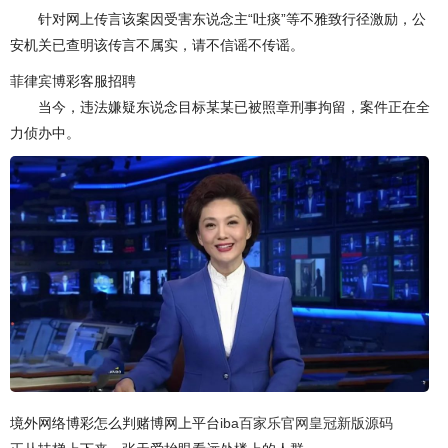
针对网上传言该案因受害东说念主“吐痰”等不雅致行径激励，公
安机关已查明该传言不属实，请不信谣不传谣。
菲律宾博彩客服招聘
当今，违法嫌疑东说念目标某某已被照章刑事拘留，案件正在全
力侦办中。
境外网络博彩怎么判赌博网上平台
iba百家乐官网
皇冠新版源码