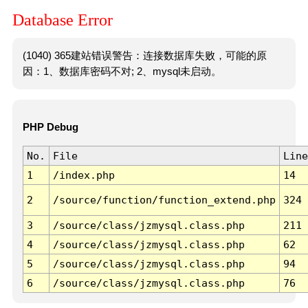
Database Error
(1040) 365建站错误警告：连接数据库失败，可能的原
因：1、数据库密码不对; 2、mysql未启动。
PHP Debug
No.
File
Line
1
/index.php
14
2
/source/function/function_extend.php
324
3
/source/class/jzmysql.class.php
211
4
/source/class/jzmysql.class.php
62
5
/source/class/jzmysql.class.php
94
6
/source/class/jzmysql.class.php
76